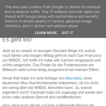
This site uses cookies from Google to deliver its services
Matzes Blog
and to analyze traffic. Your IP address and user-agent are
shared with Google along with performance and security
metrics to ensure quality of service, generate usage
Mein privates Blog
statistics, and to detect and address abuse.
LEARN MORE
GOT IT
03.08.2006
Es geht los!
Jetzt ist es soweit. In wenigen Stunden fliege ich zurück
nach Berlin und morgen Mittag geht es nach San Francisco
zur WWDC. Ich hoffe ich habe alle Sachen eingepackt und
nichts vergessen. Das Poster für die Postersession am
Mittwoch steht schon fertig ausgedruckt bei meinen Eltern.
Heute früh habe ich eine Anfrage von
Macnotes
, einer
deutschen Mac-Nachrichtenseite bekommen, ob ich nicht
ein wenig über die WWDC berichten kann. Ja, warum
eigentlich nicht? Deshalb habe ich zugesagt und werde den
einen oder anderen Bericht dort veröffentlichen.
Also, freut euch mit mir auf eine aufregende Woche mit