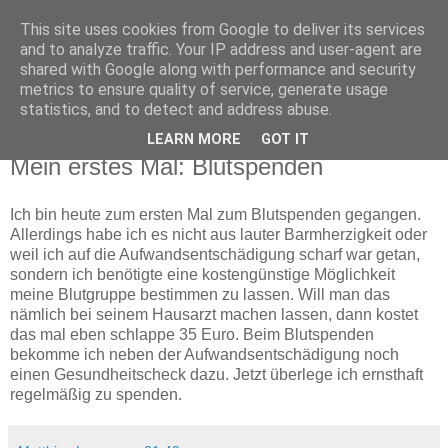
This site uses cookies from Google to deliver its services
Matzes Blog
and to analyze traffic. Your IP address and user-agent are
shared with Google along with performance and security
metrics to ensure quality of service, generate usage
Mein privates Blog
statistics, and to detect and address abuse.
LEARN MORE
GOT IT
07.11.2007
Mein erstes Mal: Blutspenden
Ich bin heute zum ersten Mal zum Blutspenden gegangen.
Allerdings habe ich es nicht aus lauter Barmherzigkeit oder
weil ich auf die Aufwandsentschädigung scharf war getan,
sondern ich benötigte eine kostengünstige Möglichkeit
meine Blutgruppe bestimmen zu lassen. Will man das
nämlich bei seinem Hausarzt machen lassen, dann kostet
das mal eben schlappe 35 Euro. Beim Blutspenden
bekomme ich neben der Aufwandsentschädigung noch
einen Gesundheitscheck dazu. Jetzt überlege ich ernsthaft
regelmäßig zu spenden.